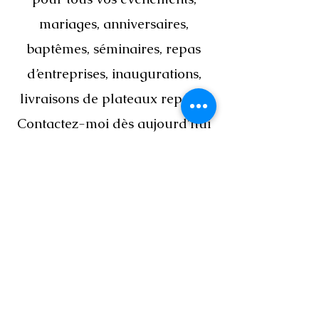
mariages, anniversaires,
baptêmes, séminaires, repas
d’entreprises, inaugurations,
livraisons de plateaux repas ...
Contactez-moi dès aujourd'hui
pour vous aider à préparer un
évènement, ou pour ajouter une
pincée de nouveauté à vos palets
L'atelier Culinaire
Déménagement en cours ...
77100 Meaux